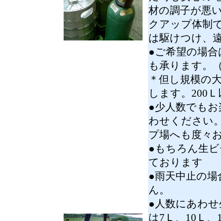
材の調子が悪
クアップ体制
は駆けつけ、
●ご希望の場
も承ります。
＊但し規模の
します。200
●少人数でも
わせください
プ場へも度々
●もちろん生
ております
●雨天中止の
ん。
●人数にあわ
は7Ｌ、10Ｌ、