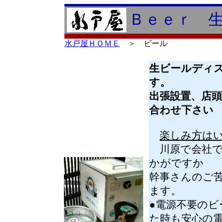
Ｂｅｅｒ 
水戸屋ＨＯＭＥ
＞ ビール
生ビールディ
す。
出張設置、店
合わせ下さい
楽しみ方は
川原で会社で
かがですか
幹事さんのご
ます。
●電源不要の
た時も安心の