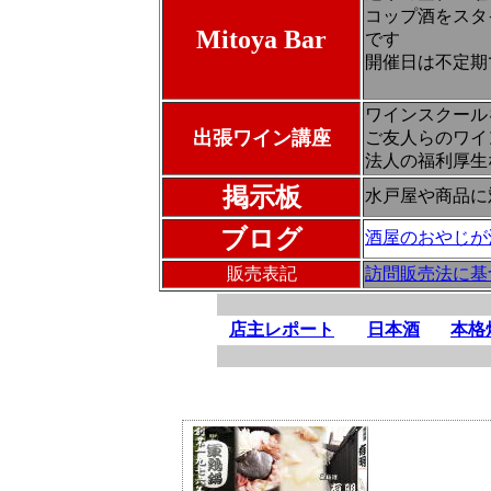
コップ酒をスタ
Mitoya Bar
です
開催日は不定期
ワインスクール
出張ワイン講座
ご友人らのワイ
法人の福利厚生
掲示板
水戸屋や商品に
ブログ
酒屋のおやじが
販売表記
訪問販売法に基
店主レポート
日本酒
本格