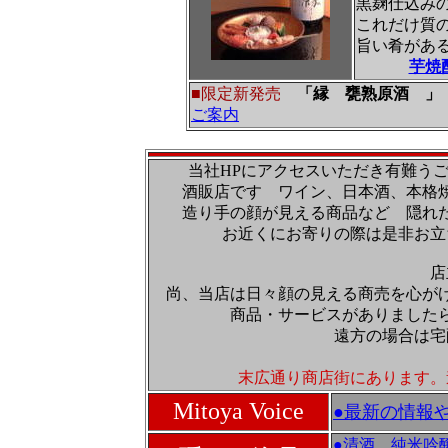
黒麹仕込み
これだけ質
旨い肴があ
芋焼
■限定新発売
「縁 甕熟原酒 」
ご案内
当社HPにアクセスいただき有難う
酒販店です ワイン、日本酒、本格
造り手の顔が見える商品など 隠れ
お近くにお寄りの際は是非お立
店
尚、当店は日々顔の見える商売を心が
商品・サービスがありました
遠方の場合は宅
末広通り商店街にあります。
Mitoya Voice
●最新の情報
●清酒 純米