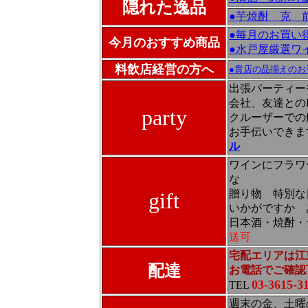
隠れた逸品
●芋焼酎 克 
●毎月のお買い
今月のおすすめ商品
●水戸屋厳選ワ
料飲店経営の方へ
●貴店の品揃えの
出張パーティ
会社、友達との
party
クルーザーでの
お手伝いできま
ル
ワインにフラワ
な
贈り物 特別な
gift
いかがですか 
日本酒・焼酎・
送可
宅配エリアは江
配達
お電話でご確認
03-3615-3
TEL
週末の金、土曜