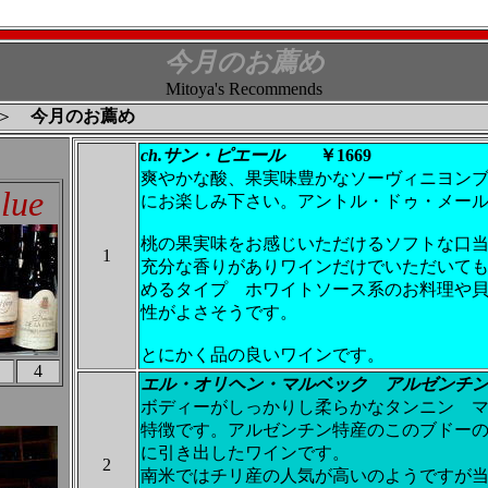
今月のお薦め
Mitoya's Recommends
＞
今月のお薦め
ch.サン・ピエール
￥1669
爽やかな酸、果実味豊かなソーヴィニヨン
lue
にお楽しみ下さい。アントル・ドゥ・メ
桃の果実味をお感じいただけるソフトな口
1
充分な香りがありワインだけでいただいて
めるタイプ ホワイトソース系のお料理や
性がよさそうです。
とにかく品の良いワインです。
4
エル・オリヘン・マルベック アルゼン
ボディーがしっかりし柔らかなタンニン 
特徴です。アルゼンチン特産のこのブドー
に引き出したワインです。
2
南米ではチリ産の人気が高いのようですが