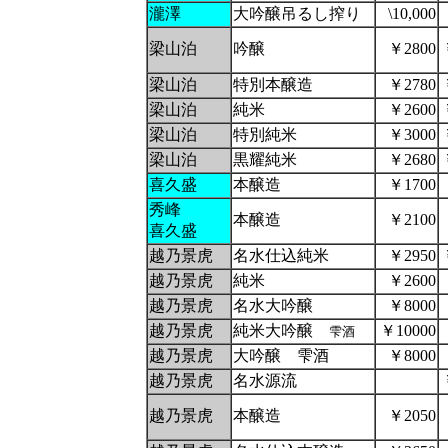
瀧澤
大吟醸吊るし搾り
\10,000
梁山泊
吟醸
￥2800
梁山泊
特別本醸造
￥2780
梁山泊
純米
￥2600
梁山泊
特別純米
￥3000
梁山泊
黒耀純米
￥2680
喜久盛
本醸造
￥1700
秀峰
本醸造
￥2100
喜久盛
越乃景虎
名水仕込純米
￥2950
越乃景虎
純米
￥2600
越乃景虎
名水大吟醸
￥8000
越乃景虎
純米大吟醸
￥10000
雫酒
越乃景虎
大吟醸 雫酒
￥8000
越乃景虎
名水源流
越乃景虎
本醸造
￥2050