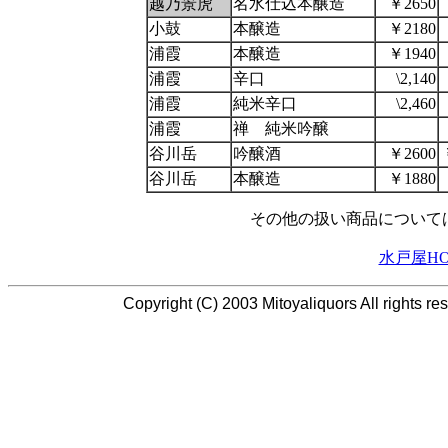
越乃景虎
名水仕込本醸造
￥2650
小鼓
本醸造
￥2180
浦霞
本醸造
￥1940
浦霞
辛口
\2,140
浦霞
純米辛口
\2,460
浦霞
禅 純米吟醸
谷川岳
吟醸酒
￥2600
谷川岳
本醸造
￥1880
その他の扱い商品について
水戸屋HO
Copyright (C) 2003 Mitoyaliquors All rights 