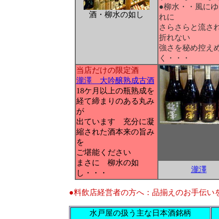
●柳水・・風に
酒・柳水の如し
れに
さらさらと流さ
折れない
強さを秘め控え
く・・・
当店だけの限定酒
瀧澤 大吟醸熟成古酒
18ケ月以上の瓶熟成を
経て締まりのある丸み
が
出ています 充分に凝
縮された酒本来の旨み
を
ご堪能ください
まさに 柳水の如
瀧澤
し・・・
●料飲店経営者の方へ：品揃えのお手伝い
水戸屋の扱う主な日本酒銘柄