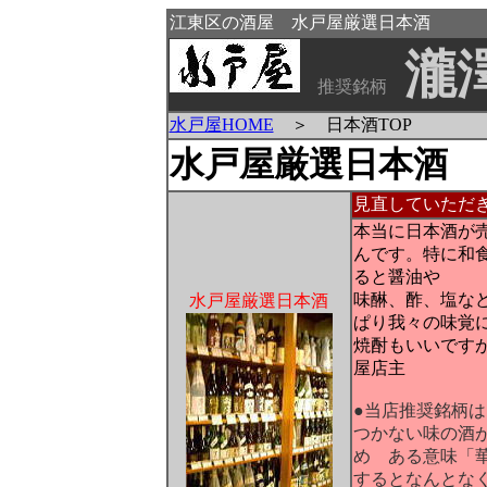
江東区の酒屋 水戸屋厳選日本酒
瀧
推奨銘柄
水戸屋HOME
＞ 日本酒TOP
水戸屋厳選日本酒
見直していただ
本当に日本酒が
んです。特に和
ると醤油や
味醂、酢、塩な
水戸屋厳選日本酒
ぱり我々の味覚
焼酎もいいです
屋店主
●当店推奨銘柄
つかない味の酒
め ある意味「
するとなんとな