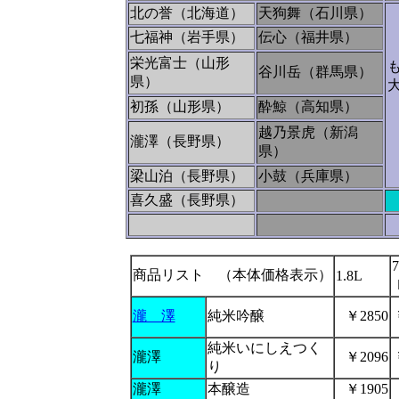
北の誉（北海道）
天狗舞（石川県）
七福神（岩手県）
伝心（福井県）
栄光富士（山形
谷川岳（群馬県）
県）
初孫（山形県）
酔鯨（高知県）
越乃景虎（新潟
瀧澤（長野県）
県）
梁山泊（長野県）
小鼓（兵庫県）
喜久盛（長野県）
商品リスト （本体価格表示）
1.8L
瀧 澤
純米吟醸
￥2850
純米いにしえつく
瀧澤
￥2096
り
瀧澤
本醸造
￥1905